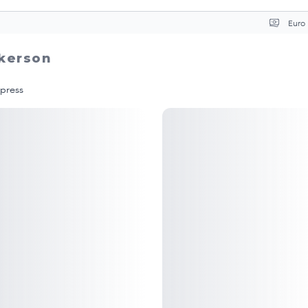
Wäh
ckerson
ypress