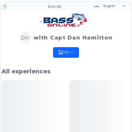
Language sele
Currency selector
with Capt Dan Hamilton
(
0
)
All experiences