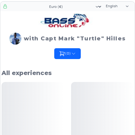
Language sele
Currency selector
with Capt Mark "Turtle" Hilles
(
0
)
All experiences