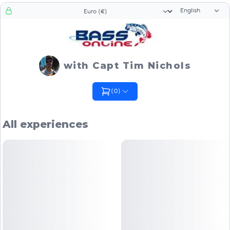
Language sele
Currency selector
with Capt Tim Nichols
(
0
)
All experiences