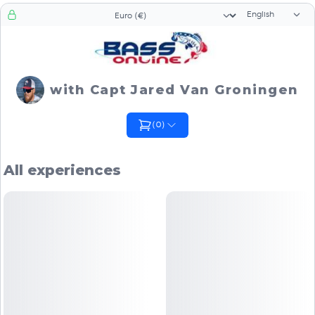
Language sele
Currency selector
with Capt Jared Van Groningen
(
0
)
All experiences