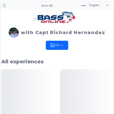
Language sele
Currency selector
with Capt Richard Hernandez
(
0
)
All experiences