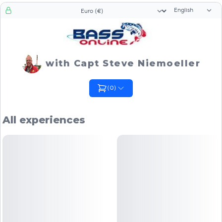
Language sele
Currency selector
with Capt Steve Niemoeller
(
0
)
All experiences