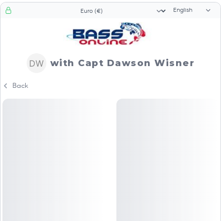
Language sele
Currency selector
with Capt Dawson Wisner
Back