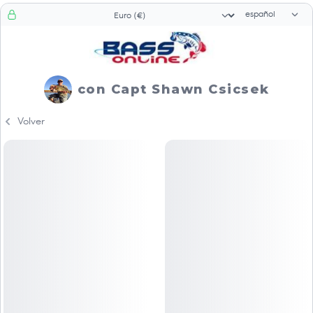
Selector de id
Selector de moneda
con Capt Shawn Csicsek
Volver