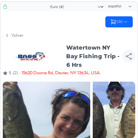
Selector de id
Selector de moneda
(
0
)
Volver
Watertown NY
Bay Fishing Trip -
6 Hrs
·
5
(2)
15620 Doane Rd, Dexter, NY 13634, USA