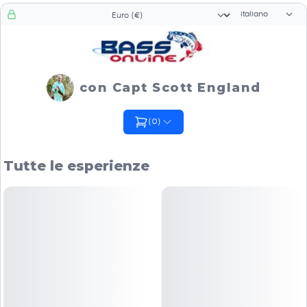
Selettore di li
Selezionatore valuta
con Capt Scott England
(
0
)
Tutte le esperienze